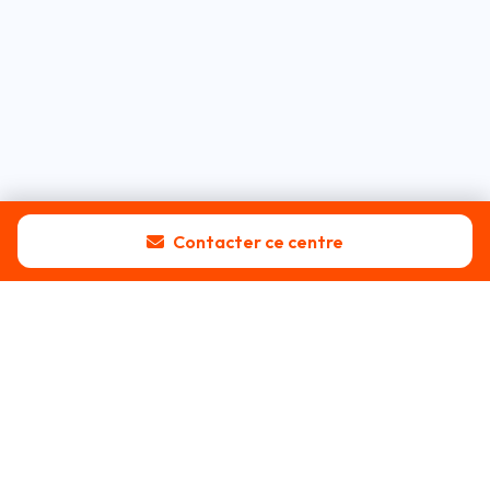
Contacter ce centre
Blog
Tous les articles
Guide pratique
Idées reçues