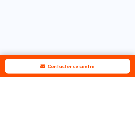
Contacter ce centre
Blog
Tous les articles
Guide pratique
Idées reçues